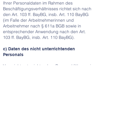
Ihrer Personaldaten im Rahmen des
Beschäftigungsverhältnisses richtet sich nach
den Art. 103 ff. BayBG, insb. Art. 110 BayBG
(im Falle der Arbeitnehmerinnen und
Arbeitnehmer nach § 611a BGB sowie in
entsprechender Anwendung nach den Art.
103 ff. BayBG, insb. Art. 110 BayBG).
c) Daten des nicht unterrichtenden
Personals
Von nicht unterrichtendem Personal führen wir
die Personaldaten, die zur Abwicklung des
Dienstverhältnisses an der Schule erforderlich
sind (die Personalakte wird von der Dienst-
oder Beschäftigungsbehörde geführt).
Rechtsgrundlage
Zentrale Rechtsgrundlage ist Art. 85 Abs. 1
BayEUG. Danach dürfen Schulen die zur
Erfüllung der ihnen durch Rechtsvorschriften
zugewiesenen Aufgaben erforderlichen Daten
des nicht unterrichtenden Personals