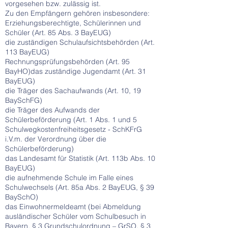
vorgesehen bzw. zulässig ist.
Zu den Empfängern gehören insbesondere:
Erziehungsberechtigte, Schülerinnen und
Schüler (Art. 85 Abs. 3 BayEUG)
die zuständigen Schulaufsichtsbehörden (Art.
113 BayEUG)
Rechnungsprüfungsbehörden (Art. 95
BayHO)das zuständige Jugendamt (Art. 31
BayEUG)
die Träger des Sachaufwands (Art. 10, 19
BaySchFG)
die Träger des Aufwands der
Schülerbeförderung (Art. 1 Abs. 1 und 5
Schulwegkostenfreiheitsgesetz - SchKFrG
i.V.m. der Verordnung über die
Schülerbeförderung)
das Landesamt für Statistik (Art. 113b Abs. 10
BayEUG)
die aufnehmende Schule im Falle eines
Schulwechsels (Art. 85a Abs. 2 BayEUG, § 39
BaySchO)
das Einwohnermeldeamt (bei Abmeldung
ausländischer Schüler vom Schulbesuch in
Bayern, § 3 Grundschulordnung – GrSO, § 3